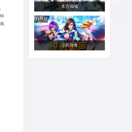
太古仙域
以
特
戏
小兵传奇