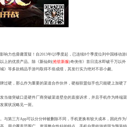
响力也毋庸置疑！自2013年Q3季度起，已连续8个季度位列中国移动游
以上的优质产品。除《
新仙剑
(
抢驻新服
)
奇侠传》首日流水即破千万以外
城》等多款精品手游均取得不俗成绩，其发行实力绝对不容小觑。
牌过硬，那么作为重要的渠道合作伙伴，硬核联盟似乎也只能硬上加硬了
发当做突破口是硬件厂商突破渠道壁垒的直接诉求，并且手机作为终端渠
发展状况略见一斑。
。与第三方App可以分分钟被删除不同，手机更换有较大成本，因此作为
高、用户覆盖范围广、资源整合性好的特点。手机自带的游戏因为预装特