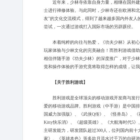
近年来，少林寺依靠自身力量，相继在国外建立
士进行禅修体验。与此同时，少林寺还在欧洲和北
友”的文化交流模式，得到了越来越多国内外友人
尝试，一次通过游戏打入国际市场的另辟蹊径。
本着纯粹的向往与热爱，《功夫少林》从初心
玩家体验与少林文化的完美融合！而胜利游戏借助
相信伴随手游《功夫少林》的深度推广，对于少林
觉和操作体验的手游究竟将取得怎样的成绩，让我
【关于胜利游戏】
胜利游戏是全球顶尖的移动游戏开发商与发行
爱的移动游戏品牌。胜利游戏（中手游）是中国排
国威力加强版》、《武侠Q传》、《怪兽岛》、《
Kitty快乐消》、《超级英雄》、《大航海时代
主研发能力，研发团队超过300人，位列国内前十
家》、《英雄本色》等多款月流水过千万的自研游戏