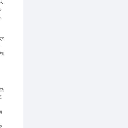
人
会
次
求
！
视
热
三
自
登