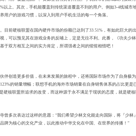
2%以上。其次，手机能覆盖到传统渠道覆盖不到的用户。例如3-4线城市
养用户的游戏习惯，以深入到用户手机生活的每一个角落。
目前硬核联盟在国内硬件市场的份额已达到了33.51%，有如此巨大的
视，可以预见其在游戏业务的反哺上，定是无往不利。此番，《功夫少林
是基于双方相互之间的实力肯定，所谓强者之间的惺惺相惜吧！
伙伴创造更多价值，在未来发展的旅程中，还将国际市场作为了自身极为
了123%的销量增幅；联想手机的海外市场销量在自身销售体系的占比更是
正是硬核联盟所追求的改变，而这种源于永不满足于现状的态度，就是硬核
寺曾多次表达过这样的意愿：“我们希望少林文化能走向国际，将『少林
品牌为核心的文化产业，以此推动中华文化在中国、在世界的传播！”