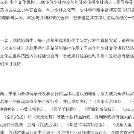
40 多个文化机构，100多位少林僧众常年驻外传授少林功夫，指导各界
美地区成立少林联合会、举办少林文化节。少林寺不断丰富和完善“以武
的理解与认同。本次与胜利游戏的合作，想来也是其在移动游戏领域的一
一念，到炫彩而生，每一步都承载着制作团队对少林的真情实感，都在追
《功夫少林》这款手游也是希望能够把传承了千余年的少林文化进行弘扬
文化在世界范围内的传播也会有一番效果颇佳的推动作用！这款拥有极强
们拭目以待！
商，秉承为全球玩家开发和发行精品移动游戏的理念，致力成为全球玩家
名第一的移动游戏全平台发行商，并已成功发行了《大闹天宫HD》、《
神偷奶爸：小黄人快跑》、《喜羊羊快跑》、《新
仙剑奇侠传
》、《Hello
5》、《全民枪战》和《天天炫舞》等数十款精品游戏。胜利游戏拥有强大的
大游戏开发商，拥有《决战沙城》、《拳皇97高清对战版》、《快乐大赢
。胜利游戏母公司中手游于2012年9月25日登陆纳斯达克，是国内首家